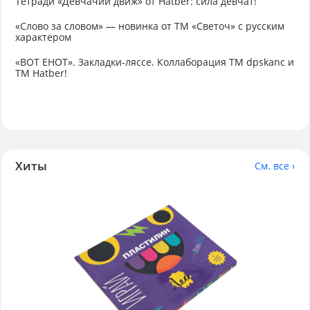
Тетради «Девчачий движ» от Hatber: сила девчат!
«Слово за словом» — новинка от ТМ «Светоч» с русским
характером
«ВОТ ЕНОТ». Закладки-ляссе. Коллаборация TM dpskanc и
ТМ Hatber!
Хиты
См. все ›