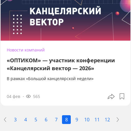
Новости компаний
«ОПТИКОМ» — участник конференции
«Канцелярский вектор — 2026»
В рамках «Большой канцелярской недели»
04 фев
565
3
4
5
6
7
8
9
10
11
12