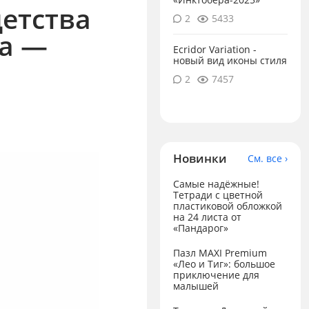
детства
2
5433
да —
Ecridor Variation -
новый вид иконы стиля
2
7457
Новинки
См. все ›
Самые надёжные!
Тетради с цветной
пластиковой обложкой
на 24 листа от
«Пандарог»
Пазл MAXI Premium
«Лео и Тиг»: большое
приключение для
малышей