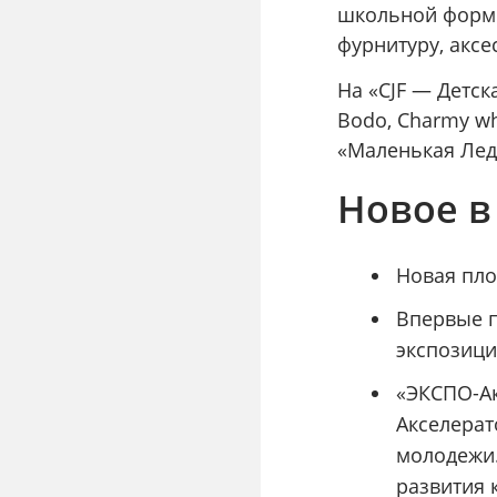
школьной формы
фурнитуру, аксе
На «CJF — Детск
Bodo, Charmy whit
«Маленькая Лед
Новое в
Новая пло
Впервые п
экспозици
«ЭКСПО-Ак
Акселера
молодежи.
развития 