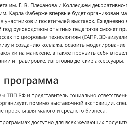
ета им. Г. В. Плеханова и Колледжем декоративно
 им. Карла Фаберже впервые будет организован м
ля участников и посетителей выставок. Ежедневно
под руководством опытных педагогов сможет при
ассах по цифровым технологиям (САПР, 3D-визуали
скизу и созданию коллажа, освоить моделировани
аколки на манекене, а также проявить себя в юве
нии и гравировке, изготовив детские аксессуары.
я программа
емы ТПП РФ и представитель социально ответствен
рганизует, помимо выставочной экспозиции, сп
е проекты для малого и среднего бизнеса.
х программах доступно для всех желающих получит