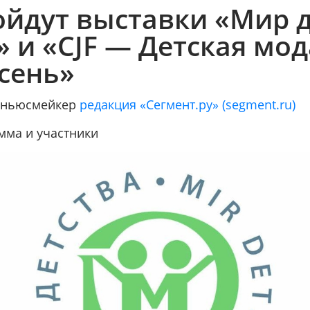
ойдут выставки «Мир 
» и «CJF — Детская мо
Осень»
/ ньюсмейкер
редакция «Сегмент.ру» (segment.ru)
мма и участники