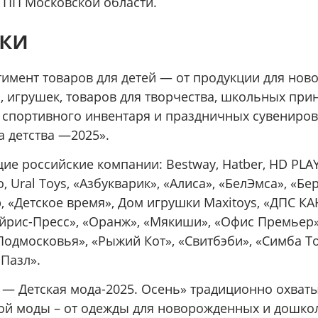
ТПП Московской области.
ки
имент товаров для детей — от продукции для нов
, игрушек, товаров для творчества, школьных при
 спортивного инвентаря и праздничных сувениров 
а детства —2025».
ие российские компании: Bestway, Hatber, HD PLAY, 
mo, Ural Toys, «Азбукварик», «Алиса», «БелЭмса», «Бер
«Детское время», Дом игрушки Maxitoys, «ДПС КАН
Айрис-Пресс», «Оранж», «Мякиши», «Офис Премьер»
Подмосковья», «Рыжий Кот», «Свитбэби», «Симба То
 Пазл».
 — Детская мода-2025. Осень» традиционно охваты
кой моды – от одежды для новорожденных и дошко