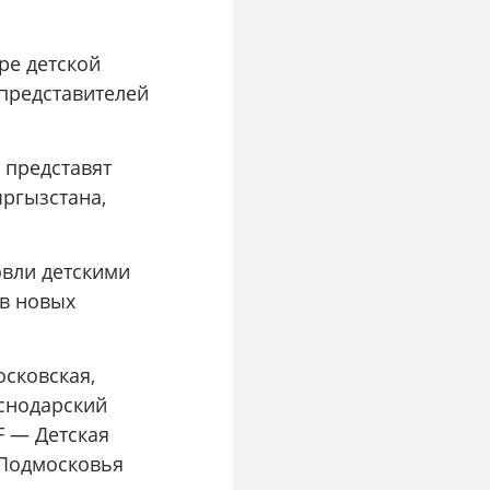
ре детской
 представителей
 представят
ыргызстана,
овли детскими
 в новых
осковская,
аснодарский
JF — Детская
 Подмосковья