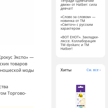
Тетради «Девчачий
движ» от Hatber: сила
девчат!
«Слово за словом» —
новинка от ТМ
«Светоч» с русским
характером
«ВОТ ЕНОТ». Закладки-
ляссе. Коллаборация
TM dpskanc и ТМ
Hatber!
Крокус Экспо» —
ских товаров
Хиты
 юношеской моды
См. все ›
ства
том Торгово-