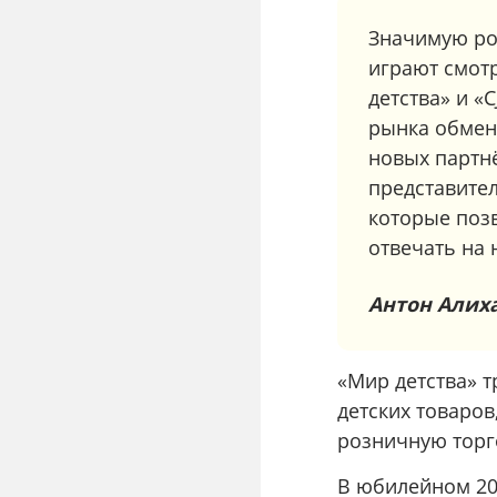
Значимую ро
играют смот
детства» и «
рынка обмени
новых партнё
представите
которые поз
отвечать на
Антон Алих
«Мир детства» 
детских товаро
розничную торг
В юбилейном 202