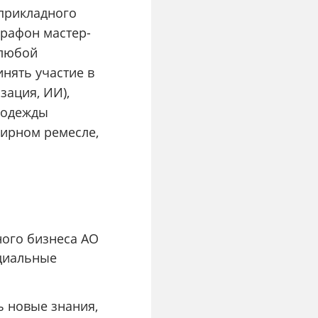
-прикладного
арафон мастер-
 любой
нять участие в
зация, ИИ),
е одежды
лирном ремесле,
ного бизнеса АО
ециальные
ь новые знания,