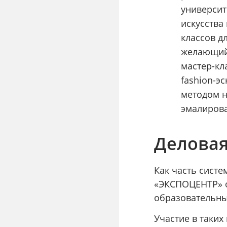
университ
искусства
классов д
желающий 
мастер-кл
fashion-э
методом н
эмалирова
Делова
Как часть сист
«ЭКСПОЦЕНТР» о
образовательны
Участие в таки