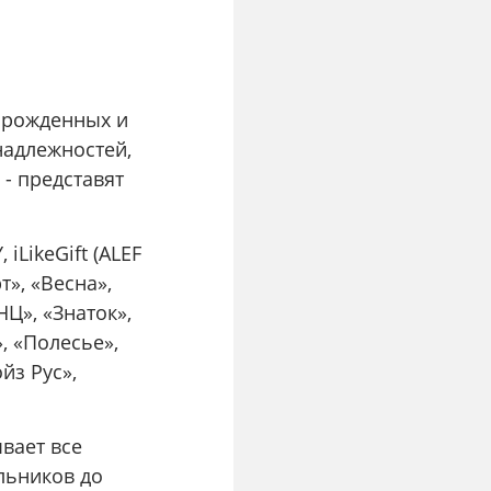
орожденных и
надлежностей,
- представят
iLikeGift (ALEF
т», «Весна»,
Ц», «Знаток»,
, «Полесье»,
йз Рус»,
вает все
льников до