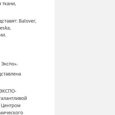
 ткани,
ставят: Balover,
leska,
ии.
 Экспо».
дставлена
«ЭКСПО-
талантливой
с Центром
омического