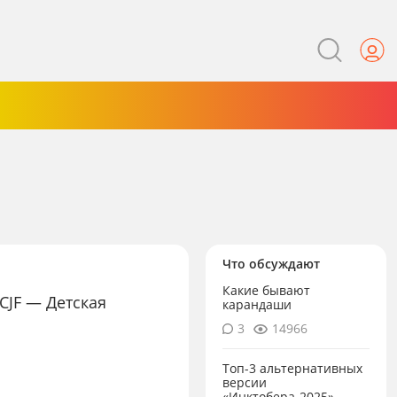
Что обсуждают
Какие бывают
CJF — Детская
карандаши
3
14966
Топ-3 альтернативных
версии
«Инктобера-2025»