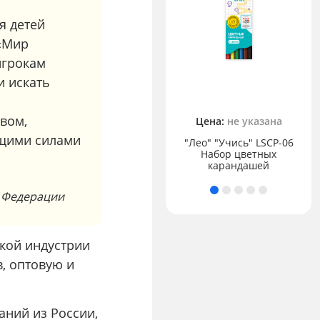
я детей
 «Мир
игрокам
и искать
72.83 ₽
вом,
Цена:
не указана
бщими силами
Акварель "Аква-колор"
"Лео" "Учись" LSCP-06
"Изостудия" без кисти
Набор цветных
12 цв.
карандашей
й Федерации
вкой индустрии
, оптовую и
аний из России,