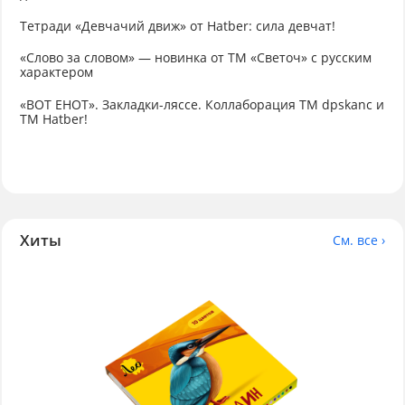
Тетради «Девчачий движ» от Hatber: сила девчат!
«Слово за словом» — новинка от ТМ «Светоч» с русским
характером
«ВОТ ЕНОТ». Закладки-ляссе. Коллаборация TM dpskanc и
ТМ Hatber!
Хиты
См. все ›