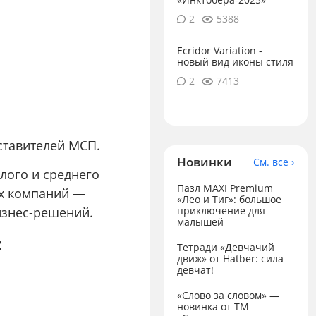
и
2
5388
Ecridor Variation -
новый вид иконы стиля
2
7413
ставителей МСП.
Новинки
См. все ›
лого и среднего
Пазл MAXI Premium
их компаний —
«Лео и Тиг»: большое
изнес-решений.
приключение для
малышей
:
Тетради «Девчачий
движ» от Hatber: сила
девчат!
«Слово за словом» —
новинка от ТМ