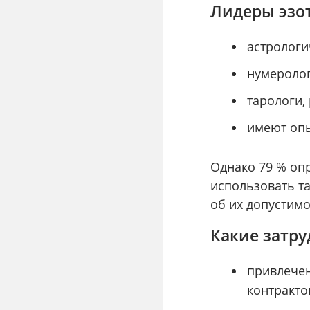
Лидеры эзо
астрологи
нумеролог
тарологи,
имеют опы
Однако 79 % оп
использовать т
об их допустимо
Какие затр
привлече
контракто