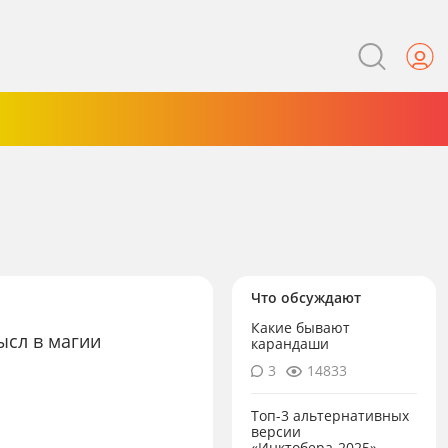
Что обсуждают
Какие бывают
ысл в магии
карандаши
3
14833
Топ-3 альтернативных
о
версии
«Инктобера-2025»