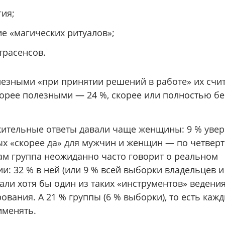
ия;
е «магических ритуалов»;
страсенсов.
езными «при принятии решений в работе» их счи
орее полезными — 24 %, скорее или полностью 
ительные ответы давали чаще женщины: 9 % увер
х «скорее да» для мужчин и женщин — по четверт
кам группа неожиданно часто говорит о реальном
и: 32 % в ней (или 9 % всей выборки владельцев 
али хотя бы один из таких «инструментов» ведени
ования. А 21 % группы (6 % выборки), то есть кажд
именять.