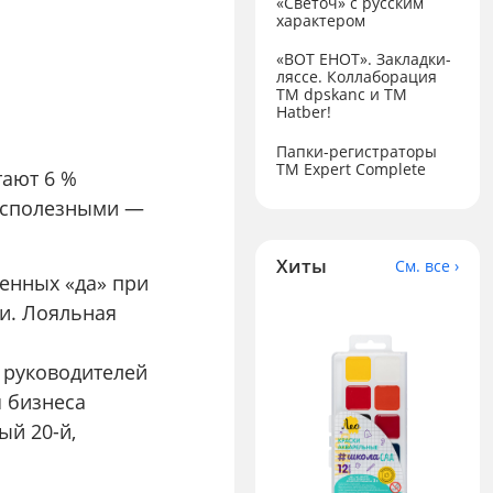
«Светоч» с русским
характером
«ВОТ ЕНОТ». Закладки-
ляссе. Коллаборация
TM dpskanc и ТМ
Hatber!
Папки-регистраторы
ТМ Expert Complete
тают 6 %
бесполезными —
Хиты
См. все ›
енных «да» при
и. Лояльная
и руководителей
я бизнеса
ый 20-й,