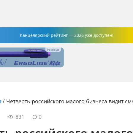
Канцелярский рейтинг — 2026 уже доступен!
и
/
Четверть российского малого бизнеса видит см
7
831
0
ть российского малог