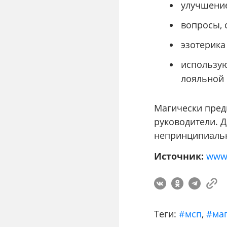
улучшени
вопросы, 
эзотерика
использую
лояльной 
Магически пред
руководители. Д
непринципиальн
Источник:
www
Теги:
#мсп
,
#ма