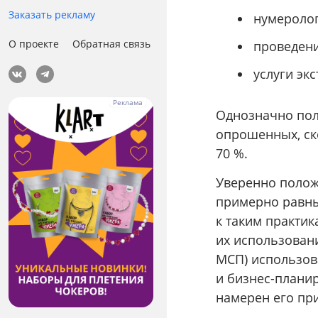
Заказать рекламу
нумеролог
О проекте
Обратная связь
проведени
услуги эк
Однозначно пол
опрошенных, ск
70 %.
Уверенно полож
примерно равны
к таким практи
их использовани
МСП) использов
и бизнес-планир
намерен его пр