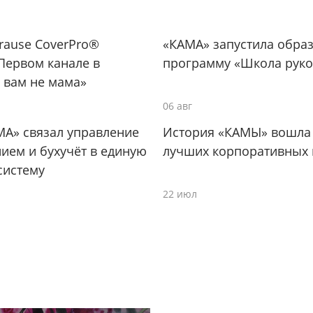
Krause CoverPro®
«КАМА» запустила обра
Первом канале в
программу «Школа руко
 вам не мама»
06 авг
МА» связал управление
История «КАМЫ» вошла 
ием и бухучёт в единую
лучших корпоративных 
систему
22 июл