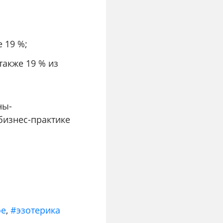
е 19 %;
также 19 % из
ны-
 бизнес-практике
ое
,
#эзотерика