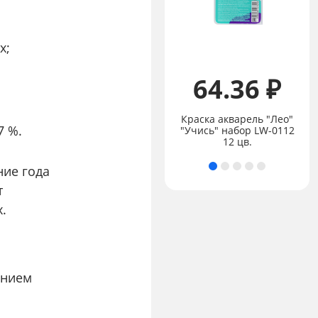
х;
65.00 ₽
64.36 ₽
"Лео" "Ярко"
Пластилин
классический 200 г ( в
Краска акварель "Лео"
7 %.
картонной упаковке )
"Учись" набор LW-0112
10 цв.
12 цв.
ние года
т
х.
ением