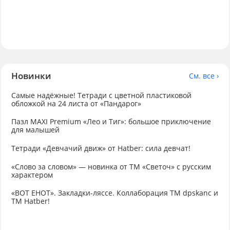
Новинки
См. все ›
Самые надёжные! Тетради с цветной пластиковой
обложкой на 24 листа от «Пандарог»
Пазл MAXI Premium «Лео и Тиг»: большое приключение
для малышей
Тетради «Девчачий движ» от Hatber: сила девчат!
«Слово за словом» — новинка от ТМ «Светоч» с русским
характером
«ВОТ ЕНОТ». Закладки-ляссе. Коллаборация TM dpskanc и
ТМ Hatber!