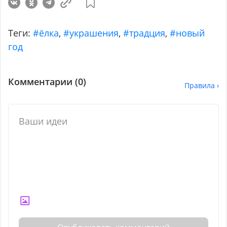
Теги:
#ёлка
,
#украшения
,
#традция
,
#новый
год
Комментарии (
0
)
Правила ›