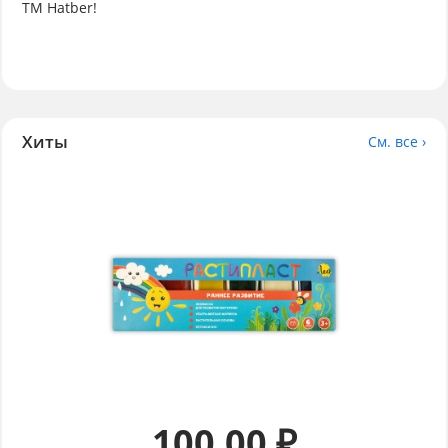
ТМ Hatber!
Хиты
См. все ›
100.00 ₽