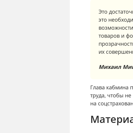
Это достаточ
это необход
возможности,
товаров и ф
прозрачност
их совершен
Михаил Ми
Глава кабмина п
труда, чтобы н
на соцстрахова
Материа