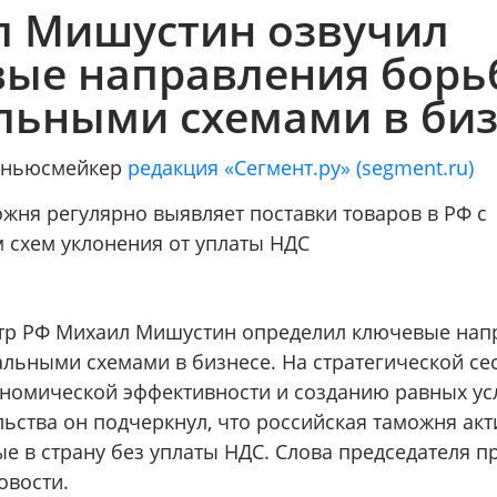
 Мишустин озвучил
ые направления борь
льными схемами в биз
/ ньюсмейкер
редакция «Сегмент.ру» (segment.ru)
жня регулярно выявляет поставки товаров в РФ с
 схем уклонения от уплаты НДС
тр РФ Михаил Мишустин определил ключевые нап
альными схемами в бизнесе. На стратегической се
омической эффективности и созданию равных ус
ьства он подчеркнул, что российская таможня ак
е в страну без уплаты НДС. Слова председателя п
овости.