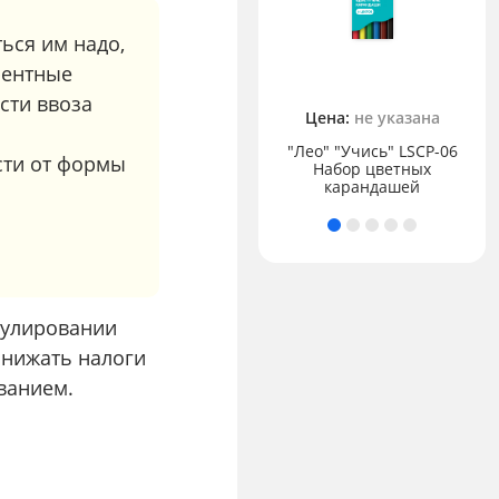
ься им надо,
рентные
196.15 ₽
сти ввоза
Цена:
не указана
"Лео" "Играй"
"Лео" "Учись" LSCP-06
сти от формы
Пластилин
Набор цветных
классический 36 цв.
карандашей
егулировании
снижать налоги
ванием.