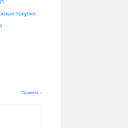
СП
ежные покупки
а
Правила ›