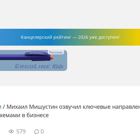
Канцелярский рейтинг — 2026 уже доступен!
и
/
Михаил Мишустин озвучил ключевые направле
хемами в бизнесе
6
579
0