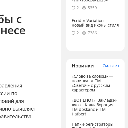
2
5359
бы с
Ecridor Variation -
несе
новый вид иконы стиля
2
7386
Новинки
См. все ›
«Слово за словом» —
новинка от ТМ
равления
«Светоч» с русским
характером
ссии по
ловий для
«ВОТ ЕНОТ». Закладки-
ляссе. Коллаборация
тивно выявляет
TM dpskanc и ТМ
Hatber!
равительства
Папки-регистраторы