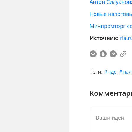
Антон Силуанов
Новые налоговы
Минпромторг со
Источник:
ria.r
Теги:
#ндс
,
#нал
Комментари