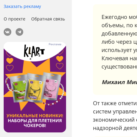
Заказать рекламу
Ежегодно мо
О проекте
Обратная связь
объемы, по к
добавленную
либо через 
использует у
Ключевая на
существован
Михаил Ми
От также отмет
систем управлен
экономический с
надзорной деят