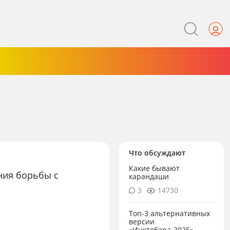
Что обсуждают
Какие бывают
ния борьбы с
карандаши
3
14730
Топ-3 альтернативных
версии
«Инктобера-2025»