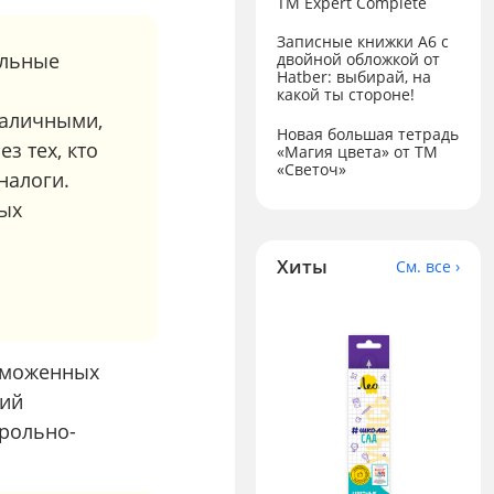
ТМ Expert Complete
Записные книжки А6 с
ельные
двойной обложкой от
Hatber: выбирай, на
а
какой ты стороне!
наличными,
Новая большая тетрадь
з тех, кто
«Магия цвета» от ТМ
«Светоч»
налоги.
рых
Хиты
См. все ›
таможенных
кий
трольно-