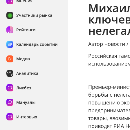
Мнения
Михаил
ключев
Участники рынка
нелега
Рейтинги
Автор новости 
Календарь событий
Российская тамо
Медиа
использованием
Аналитика
Премьер-минис
Ликбез
борьбы с нелег
повышению экон
Мануалы
предпринимател
Интервью
товары, ввозимы
приводят РИА Н