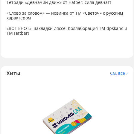
Тетради «Девчачий движ» от Hatber: сила девчат!
«Слово за словом» — новинка от ТМ «Светоч» с русским
характером
«ВОТ ЕНОТ». Закладки-ляссе. Коллаборация TM dpskanc и
ТМ Hatber!
Хиты
См. все ›