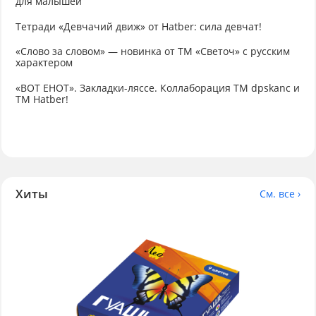
для малышей
Тетради «Девчачий движ» от Hatber: сила девчат!
«Слово за словом» — новинка от ТМ «Светоч» с русским
характером
«ВОТ ЕНОТ». Закладки-ляссе. Коллаборация TM dpskanc и
ТМ Hatber!
Хиты
См. все ›