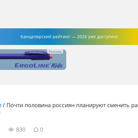
Канцелярский рейтинг — 2026 уже доступен!
и
/
Почти половина россиян планируют сменить ра
у
1
830
0