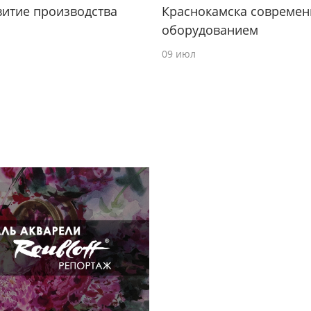
витие производства
Краснокамска совреме
оборудованием
09 июл