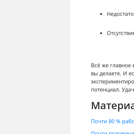
Недостато
Отсутстви
Всё же главное 
вы делаете. И е
экспериментиров
потенциал. Удач
Материа
Почти 80 % раб
Почти половина