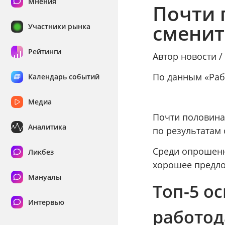
Мнения
Почти 
сменит
Участники рынка
Рейтинги
Автор новости 
По данным «Раб
Календарь событий
Медиа
Почти половина
Аналитика
по результатам 
Среди опрошенн
Ликбез
хорошее предлож
Мануалы
Топ-5 о
Интервью
работод