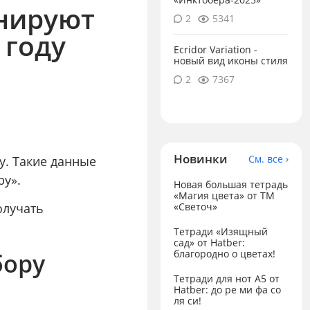
анируют
2
5341
 году
Ecridor Variation -
новый вид иконы стиля
2
7367
Новинки
См. все ›
у. Такие данные
ру».
Новая большая тетрадь
«Магия цвета» от ТМ
олучать
«Светоч»
Тетради «Изящный
сад» от Hatber:
благородно о цветах!
бору
Тетради для нот А5 от
Hatber: до ре ми фа со
ля си!