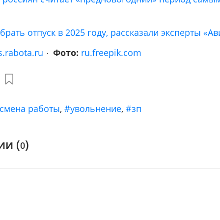
брать отпуск в 2025 году, рассказали эксперты «А
s.rabota.ru
Фото:
ru.freepik.com
смена работы
,
#увольнение
,
#зп
и (
)
0