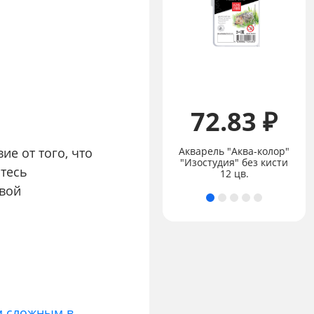
Цена:
не указана
72.83 ₽
Набор
чернографитных
карандашей Academy
Акварель "Аква-колор"
ие от того, что
Sketching 6 штук в
"Изостудия" без кисти
йтесь
блистере.
12 цв.
свой
м сложным в