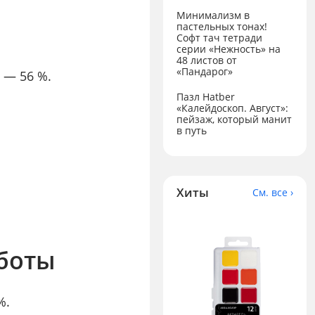
Минимализм в
пастельных тонах!
Софт тач тетради
серии «Нежность» на
48 листов от
«Пандарог»
 — 56 %.
Пазл Hatber
«Калейдоскоп. Август»:
пейзаж, который манит
в путь
Хиты
См. все ›
аботы
%.