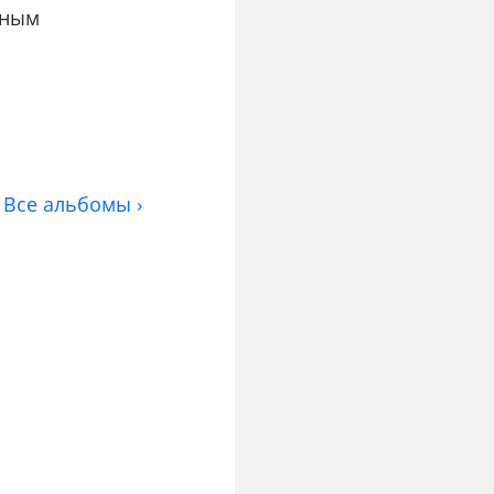
нным
Все альбомы ›