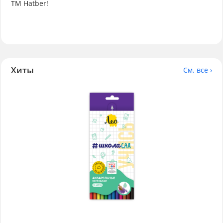
ТМ Hatber!
Хиты
См. все ›