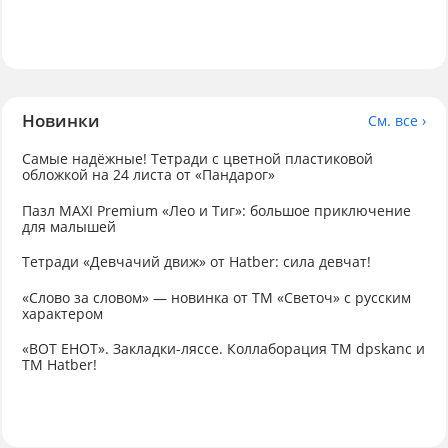
Новинки
См. все ›
Самые надёжные! Тетради с цветной пластиковой
обложкой на 24 листа от «Пандарог»
Пазл MAXI Premium «Лео и Тиг»: большое приключение
для малышей
Тетради «Девчачий движ» от Hatber: сила девчат!
«Слово за словом» — новинка от ТМ «Светоч» с русским
характером
«ВОТ ЕНОТ». Закладки-ляссе. Коллаборация TM dpskanc и
ТМ Hatber!