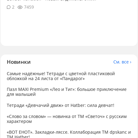
2
7459
Новинки
См. все ›
Самые надёжные! Тетради с цветной пластиковой
обложкой на 24 листа от «Пандарог»
Пазл MAXI Premium «Лео и Тиг»: большое приключение
для малышей
Тетради «Девчачий движ» от Hatber: сила девчат!
«Слово за словом» — новинка от ТМ «Светоч» с русским
характером
«ВОТ ЕНОТ». Закладки-ляссе. Коллаборация TM dpskanc и
ТМ Hatber!