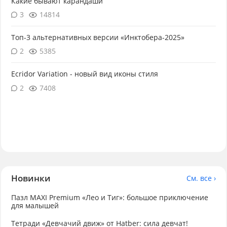
Какие бывают карандаши
3
14814
Топ-3 альтернативных версии «Инктобера-2025»
2
5385
Ecridor Variation - новый вид иконы стиля
2
7408
Новинки
См. все ›
Пазл MAXI Premium «Лео и Тиг»: большое приключение
для малышей
Тетради «Девчачий движ» от Hatber: сила девчат!