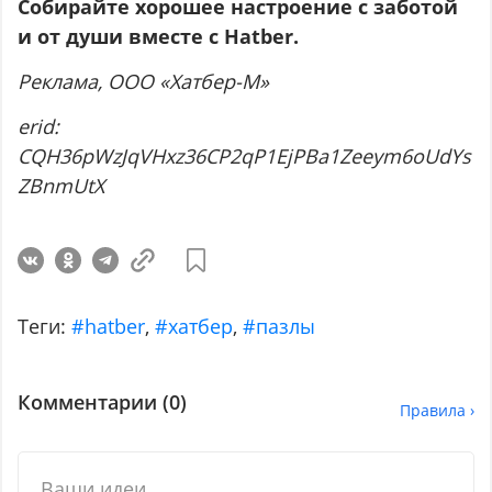
Собирайте хорошее настроение
c
заботой
и от души вместе с
Hatber
.
Реклама, ООО «Хатбер-М»
erid:
CQH36pWzJqVHxz36CP2qP1EjPBa1Zeeym6oUdYs
ZBnmUtX
Теги:
#hatber
,
#хатбер
,
#пазлы
Комментарии (
0
)
Правила ›