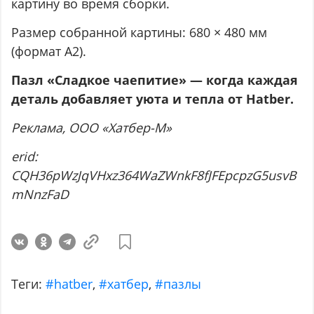
картину во время сборки.
Размер собранной картины: 680 × 480 мм
(формат А2).
Пазл «Сладкое чаепитие» — когда каждая
деталь добавляет уюта и тепла от Hatber.
Реклама, ООО «Хатбер-М»
erid:
CQH36pWzJqVHxz364WaZWnkF8fJFEpcpzG5usvB
mNnzFaD
Теги:
#hatber
,
#хатбер
,
#пазлы