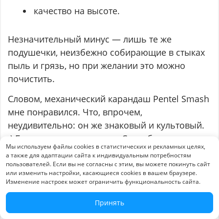
качество на высоте.
Незначительный минус — лишь те же
подушечки, неизбежно собирающие в стыках
пыль и грязь, но при желании это можно
почистить.
Словом, механический карандаш Pentel Smash
мне понравился. Что, впрочем,
неудивительно: он же знаковый и культовый.
:) Берите — не пожалеете. Спасибо за
Мы используем файлы cookies в статистических и рекламных целях,
внимание!
а также для адаптации сайта к индивидуальным потребностям
пользователей. Если вы не согласны с этим, вы можете покинуть сайт
Автор: Алексей Иноземцев
или изменить настройки, касающиеся cookies в вашем браузере.
Изменение настроек может ограничить функциональность сайта.
Принять