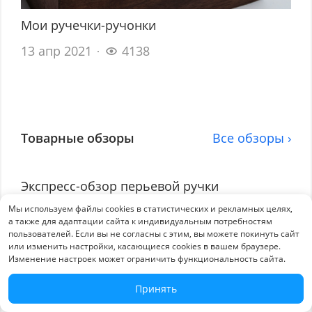
Мои ручечки-ручонки
13 апр 2021
4138
Товарные обзоры
Все обзоры ›
Экспресс-обзор перьевой ручки
Visconti Homo Sapiens Demo Stones
Мы используем файлы cookies в статистических и рекламных целях,
Sapphire
а также для адаптации сайта к индивидуальным потребностям
пользователей. Если вы не согласны с этим, вы можете покинуть сайт
или изменить настройки, касающиеся cookies в вашем браузере.
25 дек 2025
758
Изменение настроек может ограничить функциональность сайта.
Экспресс-обзор перьевой ручки
Принять
Montblanc Nicolaus Copernicus Limited