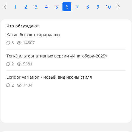
1
2
3
4
5
6
7
8
9
10
Что обсуждают
Какие бывают карандаши
3
14807
Топ-3 альтернативных версии «Инктобера-2025»
2
5381
Ecridor Variation - новый вид иконы стиля
2
7404