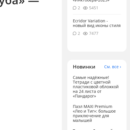
2
5451
Ecridor Variation -
новый вид иконы стиля
2
7477
Новинки
См. все ›
Самые надёжные!
Тетради с цветной
пластиковой обложкой
на 24 листа от
«Пандарог»
Пазл MAXI Premium
«Лео и Тиг»: большое
приключение для
малышей