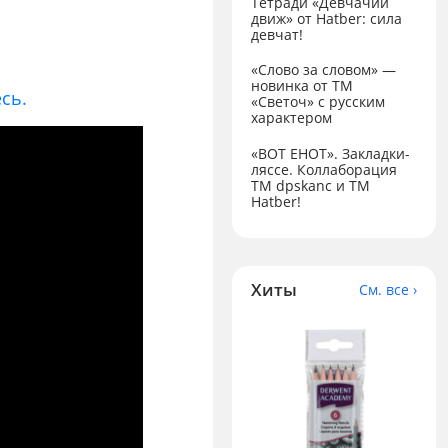
Тетради «Девчачий
движ» от Hatber: сила
девчат!
«Слово за словом» —
новинка от ТМ
есь.
«Светоч» с русским
характером
«ВОТ ЕНОТ». Закладки-
ляссе. Коллаборация
TM dpskanc и ТМ
Hatber!
Хиты
См. все ›