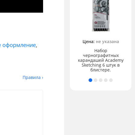
Цена:
не указана
72.83 ₽
е оформление
,
Набор
чернографитных
Акварель "Аква-колор"
карандашей Academy
"Изостудия" без кисти
Sketching 6 штук в
12 цв.
блистере.
Правила ›