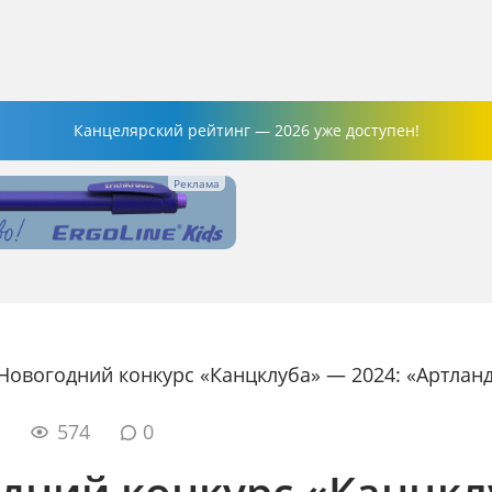
Канцелярский рейтинг — 2026 уже доступен!
Новогодний конкурс «Канцклуба» — 2024: «Артлан
6
574
0
дний конкурс «Канцкл