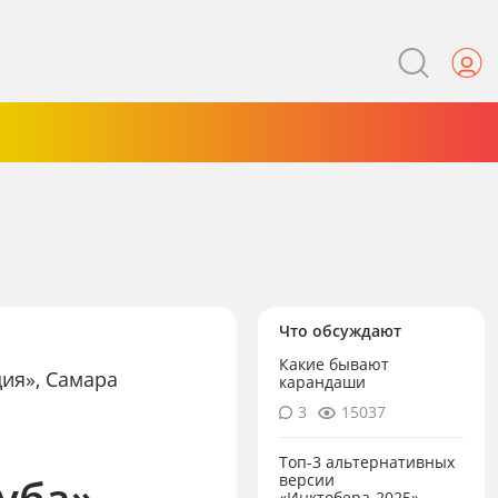
Что обсуждают
Какие бывают
дия», Самара
карандаши
3
15037
Топ-3 альтернативных
уба» —
версии
«Инктобера-2025»