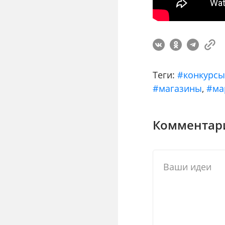
Теги:
#конкурс
#магазины
,
#ма
Комментари