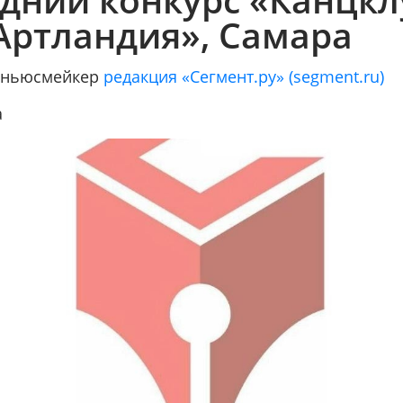
«Артландия», Самара
/ ньюсмейкер
редакция «Сегмент.ру» (segment.ru)
а