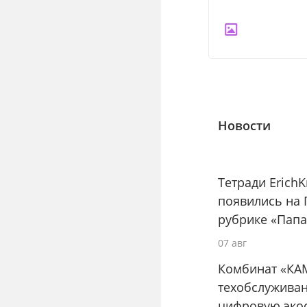
Новости
Тетради Erich
появились на 
рубрике «Папа
07 авг
Комбинат «КА
техобслуживан
цифровую эко