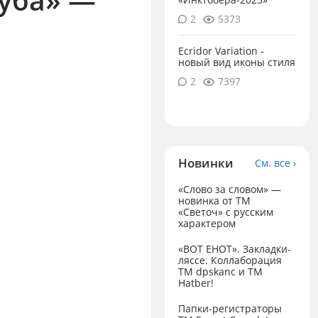
2
5373
Ecridor Variation -
новый вид иконы стиля
2
7397
Новинки
См. все ›
«Слово за словом» —
новинка от ТМ
«Светоч» с русским
характером
«ВОТ ЕНОТ». Закладки-
ляссе. Коллаборация
TM dpskanc и ТМ
Hatber!
Папки-регистраторы