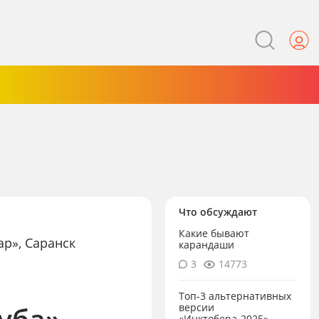
Что обсуждают
Какие бывают
ар», Саранск
карандаши
3
14773
Топ-3 альтернативных
уба» —
версии
«Инктобера-2025»