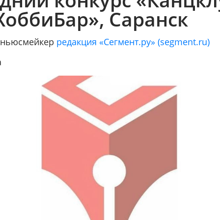
«ХоббиБар», Саранск
/ ньюсмейкер
редакция «Сегмент.ру» (segment.ru)
а