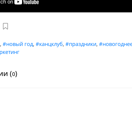
ы
,
#новый год
,
#канцклуб
,
#праздники
,
#новогодне
ркетинг
и (
)
0