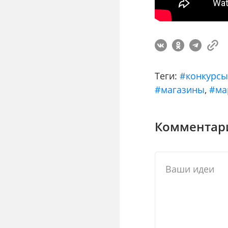
Теги:
#конкурс
#магазины
,
#ма
Комментари