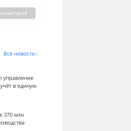
комментарий
Все новости ›
л управление
учёт в единую
е 370 млн
изводства