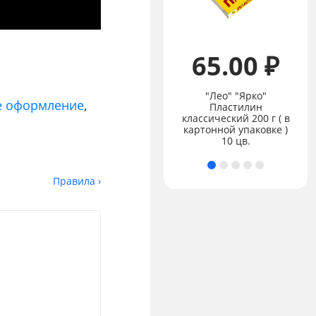
65.00 ₽
"Лео" "Ярко"
е оформление
,
Пластилин
Цена:
не указана
классический 200 г ( в
Чернографитовый
картонной упаковке )
карандаш GRIP 2001
10 цв.
Правила ›