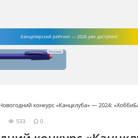
Канцелярский рейтинг — 2026 уже доступен!
Новогодний конкурс «Канцклуба» — 2024: «ХоббиБ
4
533
0
дний конкурс «Канцкл