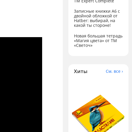
ТМ Expert Complete
Записные книжки А6 с
двойной обложкой от
Hatber: выбирай, на
какой ты стороне!
Новая большая тетрадь
«Магия цвета» от ТМ
«Светоч»
Хиты
См. все ›