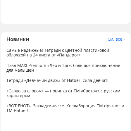
Новинки
См. все ›
Самые надёжные! Тетради с цветной пластиковой
обложкой на 24 листа от «Пандарог»
Пазл MAXI Premium «Лео и Тиг»: большое приключение
для малышей
Тетради «Девчачий движ» от Hatber: сила девчат!
«Слово за словом» — новинка от ТМ «Светоч» с русским
характером
«ВОТ ЕНОТ». Закладки-ляссе. Коллаборация TM dpskanc и
ТМ Hatber!