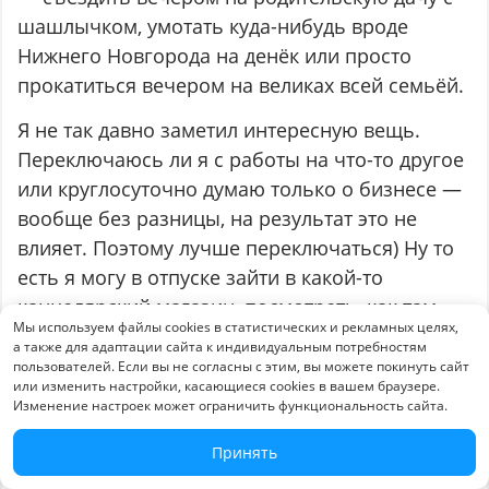
шашлычком, умотать куда-нибудь вроде
Нижнего Новгорода на денёк или просто
прокатиться вечером на великах всей семьёй.
Я не так давно заметил интересную вещь.
Переключаюсь ли я с работы на что-то другое
или круглосуточно думаю только о бизнесе —
вообще без разницы, на результат это не
влияет. Поэтому лучше переключаться) Ну то
есть я могу в отпуске зайти в какой-то
канцелярский магазин, посмотреть, как там
Мы используем файлы cookies в статистических и рекламных целях,
всё устроено, но это не значит, что я прям
а также для адаптации сайта к индивидуальным потребностям
глубоко задумаюсь о том, что там увидел и
пользователей. Если вы не согласны с этим, вы можете покинуть сайт
или изменить настройки, касающиеся cookies в вашем браузере.
начну переосмысливать свою бизнес-модель
Изменение настроек может ограничить функциональность сайта.
прямо на экскурсиях по музеям)
Принять
Да и потом, как я сказал выше, в нашем