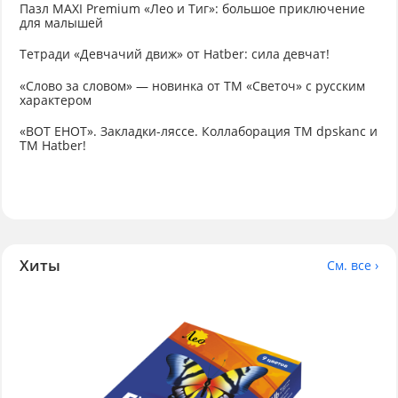
Пазл MAXI Premium «Лео и Тиг»: большое приключение
для малышей
Тетради «Девчачий движ» от Hatber: сила девчат!
«Слово за словом» — новинка от ТМ «Светоч» с русским
характером
«ВОТ ЕНОТ». Закладки-ляссе. Коллаборация TM dpskanc и
ТМ Hatber!
Хиты
См. все ›