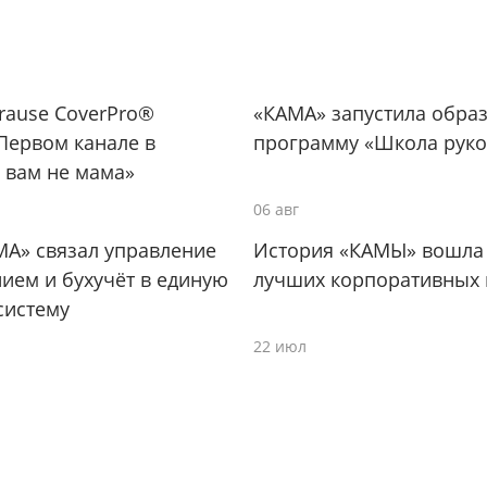
Krause CoverPro®
«КАМА» запустила обра
Первом канале в
программу «Школа руко
 вам не мама»
06 авг
МА» связал управление
История «КАМЫ» вошла 
ием и бухучёт в единую
лучших корпоративных 
систему
22 июл