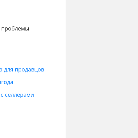
е проблемы
.
а для продавцов
лгода
 с селлерами