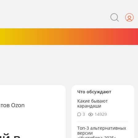
Что обсуждают
Какие бывают
атов Ozon
карандаши
3
14929
Топ-3 альтернативных
й в
версии
«Инктобера-2025»