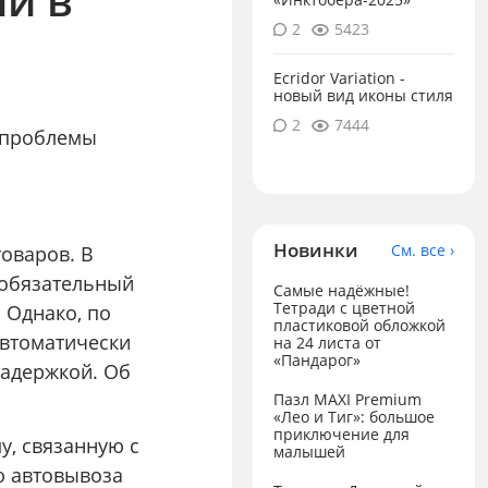
2
5423
Ecridor Variation -
новый вид иконы стиля
2
7444
 проблемы
Новинки
См. все ›
оваров. В
 обязательный
Самые надёжные!
Тетради с цветной
. Однако, по
пластиковой обложкой
автоматически
на 24 листа от
«Пандарог»
задержкой. Об
Пазл MAXI Premium
«Лео и Тиг»: большое
приключение для
у, связанную с
малышей
ю автовывоза