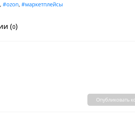
ы
,
#ozon
,
#маркетплейсы
и (
)
0
Опубликовать 