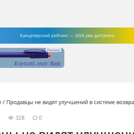
Канцелярский рейтинг — 2026 уже доступен!
и
/
Продавцы не видят улучшений в системе возвр
0
328
0
цы не видят улучшени