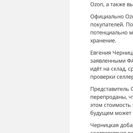
Ozon, а также в
Официально Ozo
покупателей. По
потенциально м
хранение.
Евгения Черниц
заявленными ФА
идёт на склад, 
проверки селле
Представитель O
перепроданы, ч
этом стоимость 
будущем может 
Черницкая добав
соответствует 