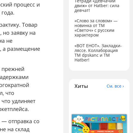
Тетради «Девчачий
ский процесс и
движ» от Hatber: сила
девчат!
 года.
«Слово за словом» —
рактику. Товар
новинка от ТМ
«Светоч» с русским
, но заявку на
характером
ма не
«ВОТ ЕНОТ». Закладки-
я, а размещение
ляссе. Коллаборация
TM dpskanc и ТМ
Hatber!
к прежней
 задержками
ногократной
Хиты
См. все ›
л, что
 что удлиняет
ркетплейса.
 — отправка со
не на склад