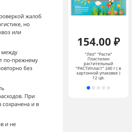
проверкой жалоб
гистике, но
ывоз или
154.00 ₽
е между
"Лео" "Расти"
Пластилин
т по-прежнему
Цена:
не указана
растительный
повторно без
"ВКФ" "Живопись"
"РАСТИпласт" 240 г ( в
Набор цветных
картонной упаковке )
карандашей 12 цв.
12 цв.
ть
расходов. При
в сохранена и в
в и не