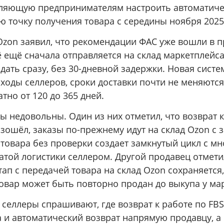
оляющую предпринимателям настроить автоматиче
ю точку получения товара с середины ноября 2025
Ozon заявил, что рекомендации ФАС уже вошли в п
ё ещё сначала отправляется на склад маркетплейса
ать сразу, без 30-дневной задержки. Новая систе
ходы селлеров, сроки доставки почти не меняютс
атно от 120 до 365 дней.
ы недовольны. Один из них отметил, что возврат 
зошёл, заказы по-прежнему идут на склад Ozon с
 товара без проверки создает замкнутый цикл с м
атой логистики селлером. Другой продавец отмети
ап с передачей товара на склад Ozon сохраняется,
товар может быть повторно продан до выкупа у ма
селлеры спрашивают, где возврат к работе по FBS
 и автоматический возврат напрямую продавцу, а 