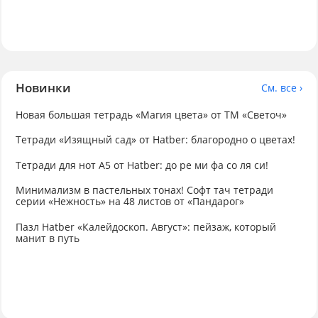
Новинки
См. все ›
Новая большая тетрадь «Магия цвета» от ТМ «Светоч»
Тетради «Изящный сад» от Hatber: благородно о цветах!
Тетради для нот А5 от Hatber: до ре ми фа со ля си!
Минимализм в пастельных тонах! Софт тач тетради
серии «Нежность» на 48 листов от «Пандарог»
Пазл Hatber «Калейдоскоп. Август»: пейзаж, который
манит в путь