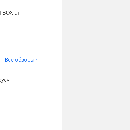
 BOX от
Все обзоры ›
рус»