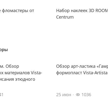
е фломастеры от
Набор наклеек 3D ROOM
Centrum
зоры
м. Обзор
Обзор арт-ластика «Гам
х материалов Vista-
формопласт Vista-Artista
писания этюдного
41
25 июн
1036