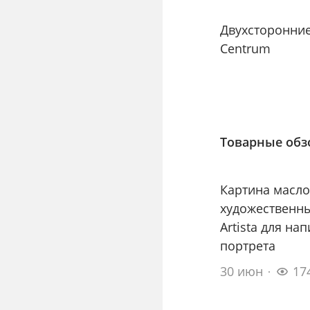
Двухсторонни
Centrum
Товарные об
Картина масло
художественны
Artista для на
портрета
30 июн
17