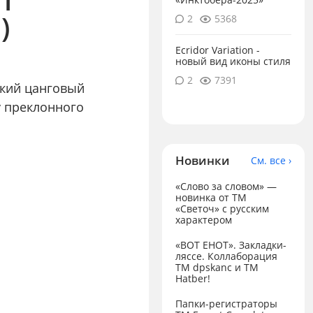
)
2
5368
Ecridor Variation -
новый вид иконы стиля
2
7391
ский цанговый
у преклонного
Новинки
См. все ›
«Слово за словом» —
новинка от ТМ
«Светоч» с русским
характером
«ВОТ ЕНОТ». Закладки-
ляссе. Коллаборация
TM dpskanc и ТМ
Hatber!
Папки-регистраторы