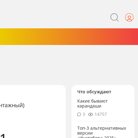
Что обсуждают
Какие бывают
нтажный)
карандаши
3
14757
Топ-3 альтернативных
1
версии
«Инктобера-2025»