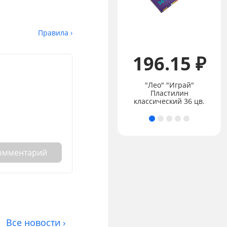
Правила ›
53.95 ₽
196.15 ₽
"Expert Complete"
Premier А4 Папка с
"Лео" "Играй"
вкладышами 20 л. 550
Пластилин
мкр. 20 мм, волокно
классический 36 цв.
комментарий
Все новости ›