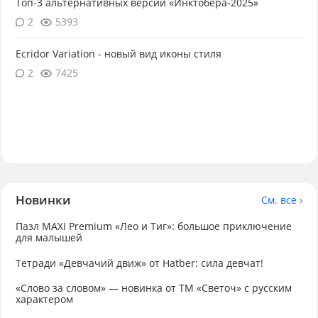
Топ-3 альтернативных версии «Инктобера-2025»
2
5393
Ecridor Variation - новый вид иконы стиля
2
7425
Новинки
См. все ›
Пазл MAXI Premium «Лео и Тиг»: большое приключение
для малышей
Тетради «Девчачий движ» от Hatber: сила девчат!
«Слово за словом» — новинка от ТМ «Светоч» с русским
характером