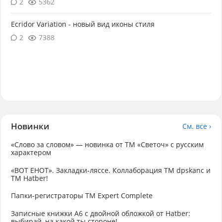
2
5362
Ecridor Variation - новый вид иконы стиля
2
7388
Новинки
См. все ›
«Слово за словом» — новинка от ТМ «Светоч» с русским
характером
«ВОТ ЕНОТ». Закладки-ляссе. Коллаборация TM dpskanc и
ТМ Hatber!
Папки-регистраторы ТМ Expert Complete
Записные книжки А6 с двойной обложкой от Hatber:
выбирай, на какой ты стороне!