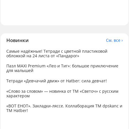
Новинки
См. все ›
Самые надёжные! Тетради с цветной пластиковой
обложкой на 24 листа от «Пандарог»
Пазл MAXI Premium «Лео и Тиг»: большое приключение
для малышей
Тетради «Девчачий движ» от Hatber: сила девчат!
«Слово за словом» — новинка от ТМ «Светоч» с русским
характером
«ВОТ ЕНОТ». Закладки-ляссе. Коллаборация TM dpskanc и
ТМ Hatber!