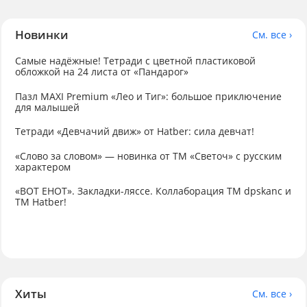
Новинки
См. все ›
Самые надёжные! Тетради с цветной пластиковой
обложкой на 24 листа от «Пандарог»
Пазл MAXI Premium «Лео и Тиг»: большое приключение
для малышей
Тетради «Девчачий движ» от Hatber: сила девчат!
«Слово за словом» — новинка от ТМ «Светоч» с русским
характером
«ВОТ ЕНОТ». Закладки-ляссе. Коллаборация TM dpskanc и
ТМ Hatber!
Хиты
См. все ›