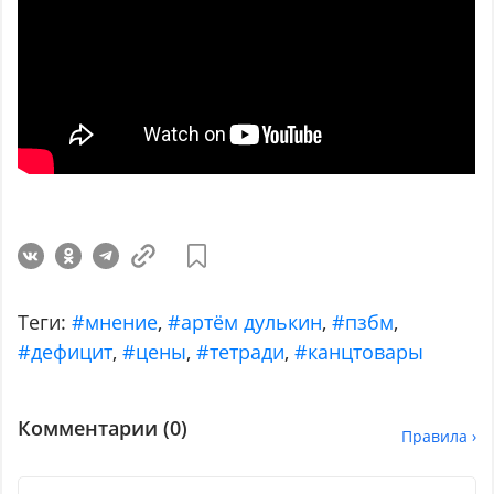
Теги:
#мнение
,
#артём дулькин
,
#пзбм
,
#дефицит
,
#цены
,
#тетради
,
#канцтовары
Комментарии (
0
)
Правила ›