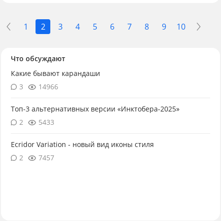
1
2
3
4
5
6
7
8
9
10
Что обсуждают
Какие бывают карандаши
3
14966
Топ-3 альтернативных версии «Инктобера-2025»
2
5433
Ecridor Variation - новый вид иконы стиля
2
7457